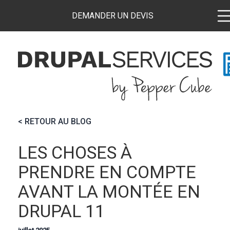
Aller
Menu
Panneau de gestion des cookies
DEMANDER UN DEVIS
au
top
contenu
Main
principal
navigat
< RETOUR AU BLOG
LES CHOSES À
PRENDRE EN COMPTE
AVANT LA MONTÉE EN
DRUPAL 11