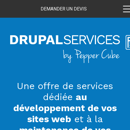
Aller
Menu
Panneau de gestion des cookies
DEMANDER UN DEVIS
au
top
contenu
Main
principal
navigat
Intro
Une offre de services
dédiée
au
développement de vos
sites web
et à la
maintenance de vos